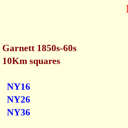
Garnett 1850s-60s
10Km squares
NY16
NY26
NY36