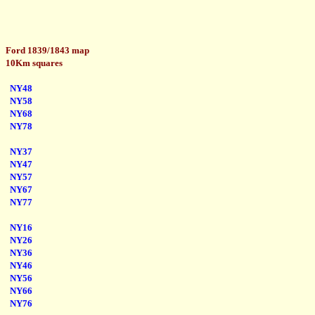
Ford 1839/1843 map
10Km squares
NY48
NY58
NY68
NY78
NY37
NY47
NY57
NY67
NY77
NY16
NY26
NY36
NY46
NY56
NY66
NY76